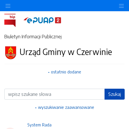
Ukryj/pokaż menu przedmiotowe
Uk
Biuletyn Informacji Publicznej
Urząd Gminy w Czerwinie
ostatnio dodane
Wyszukiwarka
Szukaj
wyszukiwanie zaawansowane
System Rada