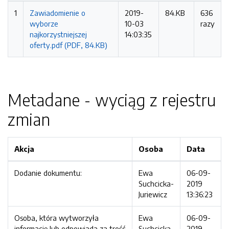
1
Zawiadomienie o
2019-
84.KB
636
wyborze
10-03
razy
najkorzystniejszej
14:03:35
oferty.pdf (PDF, 84.KB)
Metadane - wyciąg z rejestru
zmian
Akcja
Osoba
Data
Dodanie dokumentu:
Ewa
06-09-
Suchcicka-
2019
Juriewicz
13:36:23
Osoba, która wytworzyła
Ewa
06-09-
informację lub odpowiada za treść
Suchcicka-
2019