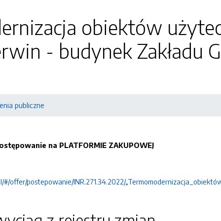
rnizacja obiektów użytec
erwin - budynek Zakładu 
nia publiczne
postępowanie na PLATFORMIE ZAKUPOWEJ
pl/#/offer/postepowanie/INR.271.34.2022/„Termomodernizacja_obiektó
yciąg z rejestru zmian