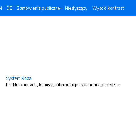
N
DE
Zamówienia publiczne
Niesłyszący
Wysoki kontrast
System Rada
Profile Radnych, komisje, interpelacje, kalendarz posiedzeń.