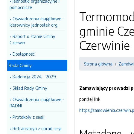
Jednostki organizacyjne i
pomocnicze
Termomode
Oświadczenia majątkowe -
kierownicy jednostek org.
gminie Cz
Raport o stanie Gminy
Czerwinie
Czerwin
Dostępność
Strona główna
Zamówie
Rada Gminy
Kadencja 2024 - 2029
Skład Rady Gminy
Zamawiający prowadzi 
poniżej link
Oświadczenia majątkowe -
RADNI
https://zamowienia.czerwin.
Protokoły z sesji
Retransmisja z obrad sesji
Metadane - w