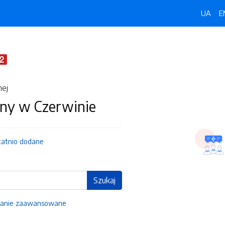
UA
E
nej
ny w Czerwinie
tatnio dodane
Szukaj
anie zaawansowane