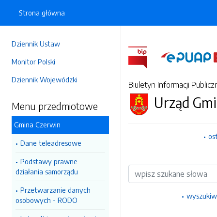
Strona główna
Dziennik Ustaw
Monitor Polski
Dziennik Wojewódzki
Biuletyn Informacji Publicz
Urząd Gmi
Menu przedmiotowe
Gmina Czerwin
os
Dane teleadresowe
Podstawy prawne
Wyszukiwarka
działania samorządu
Przetwarzanie danych
wyszukiw
osobowych - RODO