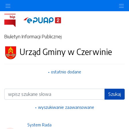
Ukryj/pokaż menu przedmiotowe
Uk
Biuletyn Informacji Publicznej
Urząd Gminy w Czerwinie
ostatnio dodane
Wyszukiwarka
Szukaj
wyszukiwanie zaawansowane
System Rada