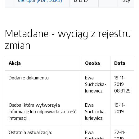
ofert.pdf (PDF, 95.KB)
12:13:19
razy
Metadane - wyciąg z rejestru
zmian
Akcja
Osoba
Data
Dodanie dokumentu:
Ewa
19-11-
Suchcicka-
2019
Juriewicz
08:31:25
Osoba, która wytworzyła
Ewa
19-11-
informację lub odpowiada za treść
Suchcicka-
2019
informacji:
Juriewicz
Ostatnia aktualizacja:
Ewa
22-11-
Suchcicka-
2019