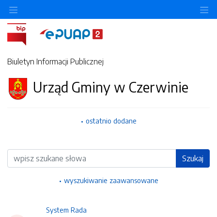
Ukryj/pokaż menu przedmiotowe
Uk
Biuletyn Informacji Publicznej
Urząd Gminy w Czerwinie
ostatnio dodane
Wyszukiwarka
Szukaj
wyszukiwanie zaawansowane
System Rada