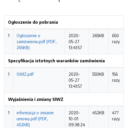
Ogłoszenie do pobrania
1
Ogłoszenie o
2020-
265KB
650
zamówieniu.pdf (PDF,
05-27
razy
265KB)
13:41:57
Specyfikacja istotnych warunków zamówienia
1
SWIZ.pdf
2020-
550KB
156
05-27
razy
13:41:57
Wyjaśnienia i zmiany SIWZ
1
informacja o zmianie
2020-
452KB
477
umowy.pdf (PDF,
10-01
razy
452KB)
09:38:24