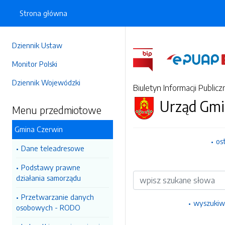
Strona główna
Dziennik Ustaw
Monitor Polski
Dziennik Wojewódzki
Biuletyn Informacji Publicz
Urząd Gmi
Menu przedmiotowe
Gmina Czerwin
os
Dane teleadresowe
Podstawy prawne
Wyszukiwarka
działania samorządu
Przetwarzanie danych
wyszukiw
osobowych - RODO