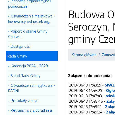
Jednostki organizacyjne i
pomocnicze
Budowa Ot
Oświadczenia majątkowe -
kierownicy jednostek org.
Seroczyn, 
Raport o stanie Gminy
gminy Cze
Czerwin
Dostępność
Strona główna
Zamówie
Rada Gminy
Kadencja 2024 - 2029
Skład Rady Gminy
Załączniki do pobrania:
2019-06-18 17:43:21 -
SIWZ
Oświadczenia majątkowe -
2019-06-18 17:46:29 -
Ogło
RADNI
2019-06-18 17:47:43 -
oświ
Protokoły z sesji
2019-06-18 17:48:46 -
Załą
2019-06-18 17:49:12 -
Załą
Retransmisja z obrad sesji
2019-06-18 17:49:24 -
Załą