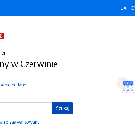
UA
E
nej
ny w Czerwinie
tatnio dodane
Szukaj
anie zaawansowane