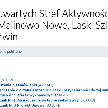
wartych Stref Aktywności
Malinowo Nowe, Laski Szla
rwin
nia publiczne
(9.58 MB)
szenie o zamówieniu
(4.87 MB)
adczenie o przynależności lub braku przynależności do tej sa
cznik nr 1 Oferta wykonawcy 1
(12.41 kB)
cznik Nr 2 Oświadczenie wstępne wykonawcy
(57.00 kB)
cznik Nr 3 Projekt Umowy
(83.50 kB)