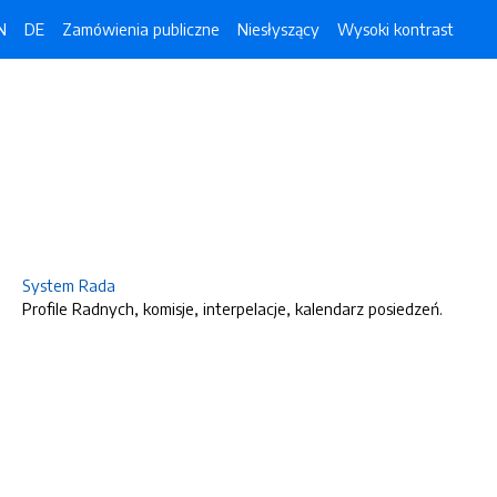
N
DE
Zamówienia publiczne
Niesłyszący
Wysoki kontrast
System Rada
Profile Radnych, komisje, interpelacje, kalendarz posiedzeń.