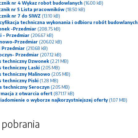
cznik nr 4 Wykaz robot budowlanych
(16.00 kB)
cznik nr 5 Lista pracowników
(18.50 kB)
cznik nr 7 do SIWZ
(13.10 kB)
cyfikacja techniczna wykonania i odbioru robót budowlanych
nek -Przedmiar
(208.75 kB)
i - Przedmiar
(206.67 kB)
inowo-Przedmiar
(206.02 kB)
i Przedmiar
(210.68 kB)
oczyn- Przedmiar
(207.12 kB)
s techniczny Dzwonek
(2.21 MB)
s techniczny Laski
(2.05 MB)
s techniczny Malinowo
(2.05 MB)
s techniczny Piski
(1.28 MB)
s techniczny Seroczyn
(2.05 MB)
rmacja z otwarcia ofert
(871.17 kB)
iadomienie o wyborze najkorzystniejszej oferty
(1.07 MB)
o pobrania