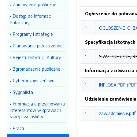
Zamówienie publiczne
Ogłoszenie do pobrani
Dostęp do Informacji
Publicznej
1
OGLOSZENIE_O_ZA
Programy i strategie
Specyfikacja istotnyc
Planowanie przestrzenne
1
SIWZ.PDF (PDF, 9.
Rejestr Instytucji Kultury
Zgromadzenia publiczne
Informacja z otwarcia 
Cyberbezpieczeńswo
1
INF_OSA.PDF (PDF
Sygnalista
Udzielenie zamówienia
Informacja o przyjmowaniu
interesantów w sprawach
1
zawiadomienie.pdf 
skarg i wniosków
Praca