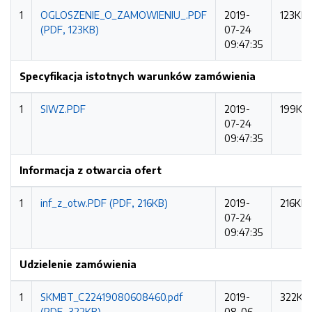
1
OGLOSZENIE_O_ZAMOWIENIU_.PDF
2019-
123KB
(PDF, 123KB)
07-24
09:47:35
Specyfikacja istotnych warunków zamówienia
1
SIWZ.PDF
2019-
199KB
07-24
09:47:35
Informacja z otwarcia ofert
1
inf_z_otw.PDF (PDF, 216KB)
2019-
216KB
07-24
09:47:35
Udzielenie zamówienia
1
SKMBT_C22419080608460.pdf
2019-
322KB
(PDF, 322KB)
08-06