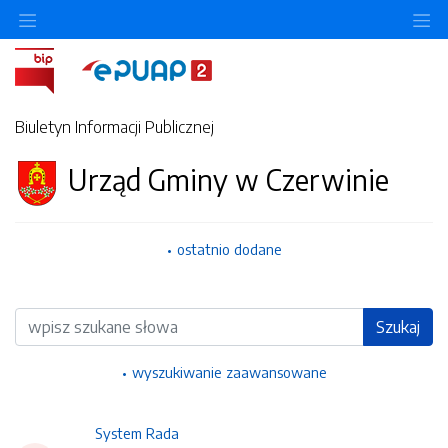
Ukryj/pokaż menu przedmiotowe
Uk
Biuletyn Informacji Publicznej
Urząd Gminy w Czerwinie
ostatnio dodane
Wyszukiwarka
Szukaj
wyszukiwanie zaawansowane
System Rada