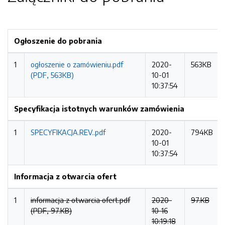
Ogłoszenie do pobrania
1
ogłoszenie o zamówieniu.pdf
2020-
563KB
(PDF, 563KB)
10-01
10:37:54
Specyfikacja istotnych warunków zamówienia
1
SPECYFIKACJA.REV..pdf
2020-
794KB
10-01
10:37:54
Informacja z otwarcia ofert
1
informacja z otwarcia ofert.pdf
2020-
97.KB
(PDF, 97.KB)
10-16
10:19:18