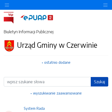
Ukryj/pokaż menu przedmiotowe
Uk
Biuletyn Informacji Publicznej
Urząd Gminy w Czerwinie
ostatnio dodane
Wyszukiwarka
Szukaj
wyszukiwanie zaawansowane
System Rada