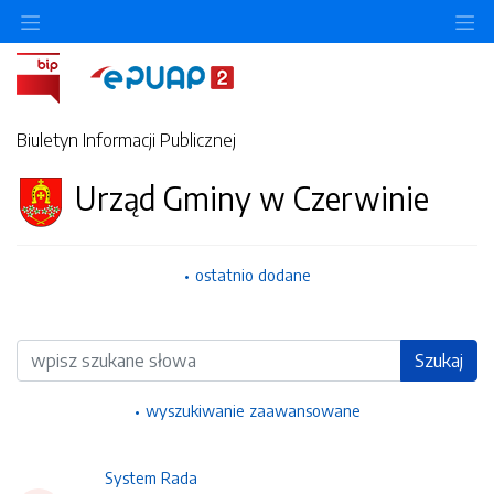
Ukryj/pokaż menu przedmiotowe
Uk
Biuletyn Informacji Publicznej
Urząd Gminy w Czerwinie
ostatnio dodane
Wyszukiwarka
Szukaj
wyszukiwanie zaawansowane
System Rada