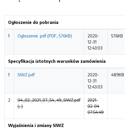
Ogłoszenie do pobrania
1
Ogłoszenie .pdf (PDF, 576KB)
2020-
576KB
12-31
12:43:03
Specyfikacja istotnych warunków zamówienia
1
SIWZ.pdf
2020-
489KB
12-31
12:43:03
2
04_02_2021_07_54_49_SIWZ.pdf
2021-
(, )
02-04
07:54:49
Wyjaśnienia i zmiany SIWZ