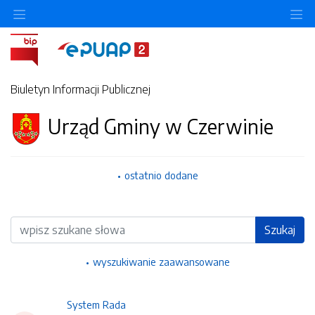
Ukryj/pokaż menu przedmiotowe
Uk
Biuletyn Informacji Publicznej
Urząd Gminy w Czerwinie
ostatnio dodane
Wyszukiwarka
Szukaj
wyszukiwanie zaawansowane
System Rada