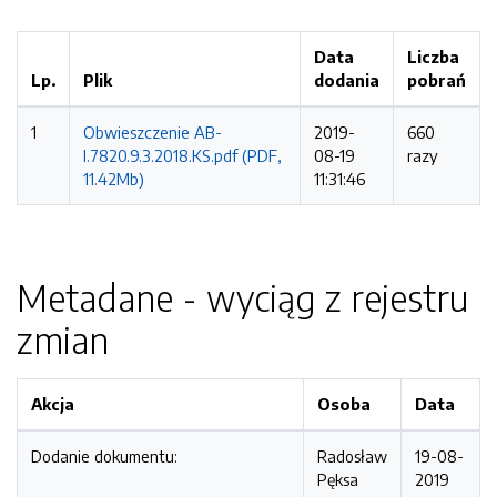
Data
Liczba
Lp.
Plik
dodania
pobrań
1
Obwieszczenie AB-
2019-
660
I.7820.9.3.2018.KS.pdf (PDF,
08-19
razy
11.42Mb)
11:31:46
Metadane - wyciąg z rejestru
zmian
Akcja
Osoba
Data
Dodanie dokumentu:
Radosław
19-08-
Pęksa
2019