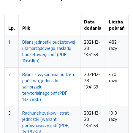
Data
Liczba
Lp.
Plik
dodania
pobrań
1
Bilans jednostki budżetowej
2021-12-
482
i samorządowego zakładu
28
razy
budżetowego.pdf (PDF,
13:41:59
166.61Kb)
2
Bilans z wykonania budżetu
2021-12-
470
państwa, jednostki
28
razy
samorządu
13:41:59
terytorialnego.pdf (PDF,
132.78Kb)
3
Rachunek zysków i strat
2021-12-
1013
jednostki (wariant
28
razy
porównawczy).pdf (PDF,
13:41:59
140.92Kb)