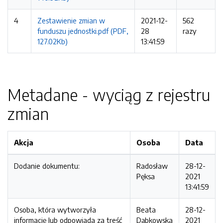
4
Zestawienie zmian w
2021-12-
562
funduszu jednostki.pdf (PDF,
28
razy
127.02Kb)
13:41:59
Metadane - wyciąg z rejestru
zmian
Akcja
Osoba
Data
Dodanie dokumentu:
Radosław
28-12-
Pęksa
2021
13:41:59
Osoba, która wytworzyła
Beata
28-12-
informację lub odpowiada za treść
Dąbkowska
2021