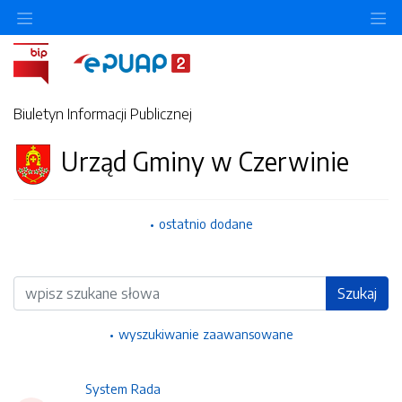
Ukryj/pokaż menu przedmiotowe
Uk
Biuletyn Informacji Publicznej
Urząd Gminy w Czerwinie
ostatnio dodane
Wyszukiwarka
Szukaj
wyszukiwanie zaawansowane
System Rada