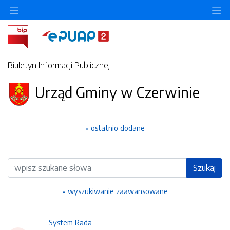
Ukryj/pokaż menu przedmiotowe
Uk
Biuletyn Informacji Publicznej
Urząd Gminy w Czerwinie
ostatnio dodane
Wyszukiwarka
Szukaj
wyszukiwanie zaawansowane
System Rada