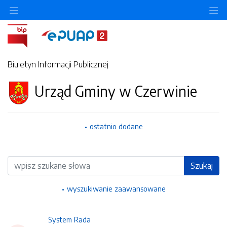
Ukryj/pokaż menu przedmiotowe
Uk
Biuletyn Informacji Publicznej
Urząd Gminy w Czerwinie
ostatnio dodane
Wyszukiwarka
Szukaj
wyszukiwanie zaawansowane
System Rada