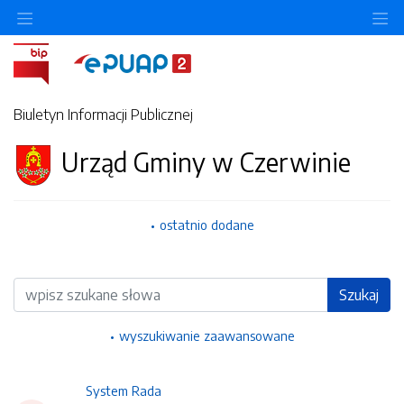
Ukryj/pokaż menu przedmiotowe
Uk
Biuletyn Informacji Publicznej
Urząd Gminy w Czerwinie
ostatnio dodane
Wyszukiwarka
Szukaj
wyszukiwanie zaawansowane
System Rada