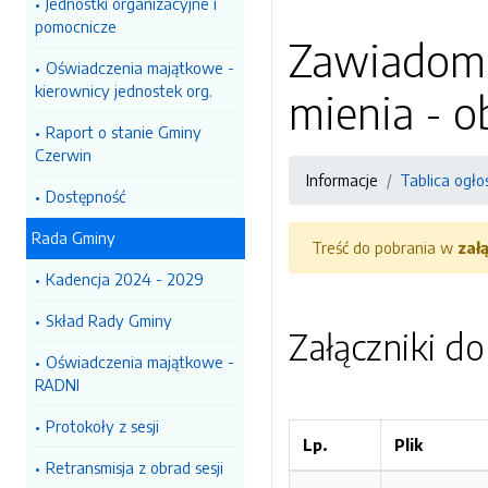
Jednostki organizacyjne i
pomocnicze
Zawiadomi
Oświadczenia majątkowe -
kierownicy jednostek org.
mienia - 
Raport o stanie Gminy
Czerwin
Informacje
Tablica ogło
Dostępność
Rada Gminy
Treść do pobrania w
zał
Kadencja 2024 - 2029
Skład Rady Gminy
Załączniki d
Oświadczenia majątkowe -
RADNI
Protokoły z sesji
Lp.
Plik
Retransmisja z obrad sesji