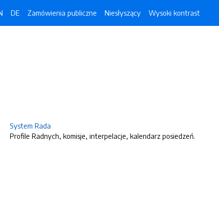
N
DE
Zamówienia publiczne
Niesłyszący
Wysoki kontrast
System Rada
Profile Radnych, komisje, interpelacje, kalendarz posiedzeń.