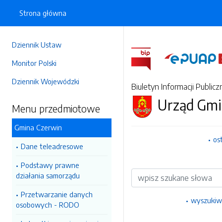
Strona główna
Dziennik Ustaw
Monitor Polski
Dziennik Wojewódzki
Biuletyn Informacji Publicz
Urząd Gmi
Menu przedmiotowe
Gmina Czerwin
os
Dane teleadresowe
Podstawy prawne
Wyszukiwarka
działania samorządu
Przetwarzanie danych
wyszukiw
osobowych - RODO