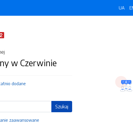
UA
E
nej
ny w Czerwinie
tatnio dodane
Szukaj
anie zaawansowane