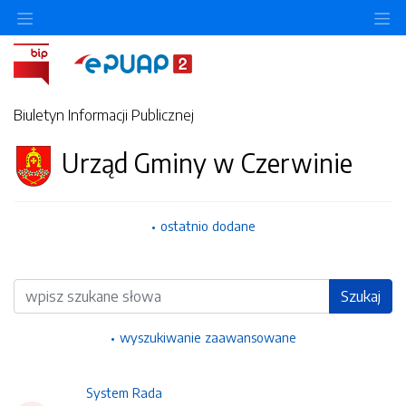
Ukryj/pokaż menu przedmiotowe
Uk
Biuletyn Informacji Publicznej
Urząd Gminy w Czerwinie
ostatnio dodane
Wyszukiwarka
Szukaj
wyszukiwanie zaawansowane
System Rada