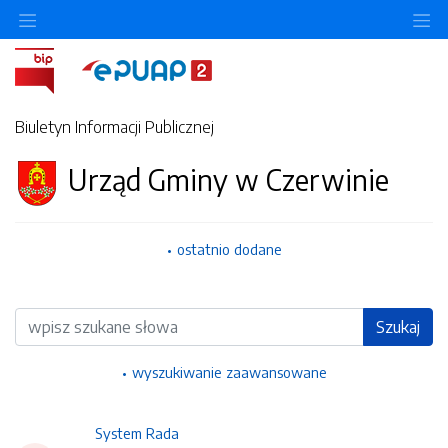
Ukryj/pokaż menu przedmiotowe
Uk
Biuletyn Informacji Publicznej
Urząd Gminy w Czerwinie
ostatnio dodane
Wyszukiwarka
Szukaj
wyszukiwanie zaawansowane
System Rada