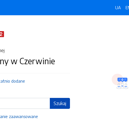
UA
E
nej
ny w Czerwinie
tatnio dodane
Szukaj
anie zaawansowane