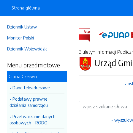
Strona główna
Dziennik Ustaw
Monitor Polski
Dziennik Wojewódzki
Biuletyn Informacji Publicz
Urząd Gmi
Menu przedmiotowe
Gmina Czerwin
os
Dane teleadresowe
Podstawy prawne
Wyszukiwarka
działania samorządu
Przetwarzanie danych
wyszukiw
osobowych - RODO