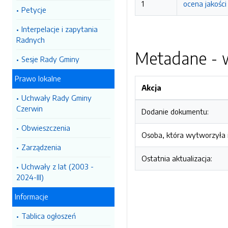
1
ocena jakośc
Petycje
Interpelacje i zapytania
Radnych
Metadane - w
Sesje Rady Gminy
Prawo lokalne
Akcja
Uchwały Rady Gminy
Czerwin
Dodanie dokumentu:
Obwieszczenia
Osoba, która wytworzyła i
Zarządzenia
Ostatnia aktualizacja:
Uchwały z lat (2003 -
2024-III)
Informacje
Tablica ogłoszeń