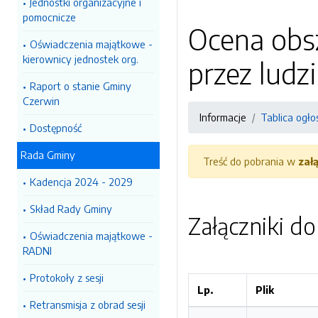
Jednostki organizacyjne i
pomocnicze
Ocena obs
Oświadczenia majątkowe -
kierownicy jednostek org.
przez ludz
Raport o stanie Gminy
Czerwin
Informacje
Tablica ogło
Dostępność
Rada Gminy
Treść do pobrania w
zał
Kadencja 2024 - 2029
Skład Rady Gminy
Załączniki d
Oświadczenia majątkowe -
RADNI
Protokoły z sesji
Lp.
Plik
Retransmisja z obrad sesji