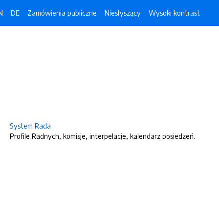
N
DE
Zamówienia publiczne
Niesłyszący
Wysoki kontrast
System Rada
Profile Radnych, komisje, interpelacje, kalendarz posiedzeń.