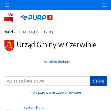
Ukryj/pokaż menu przedmiotowe
Uk
Biuletyn Informacji Publicznej
Urząd Gminy w Czerwinie
ostatnio dodane
Wyszukiwarka
Szukaj
wyszukiwanie zaawansowane
System Rada