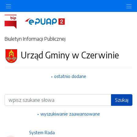
Ukryj/pokaż menu przedmiotowe
Uk
Biuletyn Informacji Publicznej
Urząd Gminy w Czerwinie
ostatnio dodane
Wyszukiwarka
Szukaj
wyszukiwanie zaawansowane
System Rada