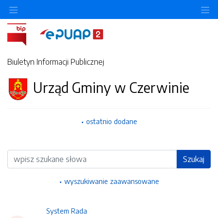
Ukryj/pokaż menu przedmiotowe
Uk
Biuletyn Informacji Publicznej
Urząd Gminy w Czerwinie
ostatnio dodane
Wyszukiwarka
Szukaj
wyszukiwanie zaawansowane
System Rada