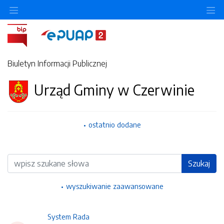
Ukryj/pokaż menu przedmiotowe
Uk
Biuletyn Informacji Publicznej
Urząd Gminy w Czerwinie
ostatnio dodane
Wyszukiwarka
Szukaj
wyszukiwanie zaawansowane
System Rada