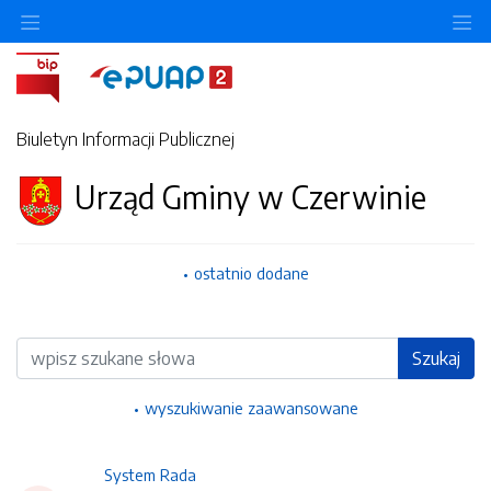
Ukryj/pokaż menu przedmiotowe
Uk
Biuletyn Informacji Publicznej
Urząd Gminy w Czerwinie
ostatnio dodane
Wyszukiwarka
Szukaj
wyszukiwanie zaawansowane
System Rada