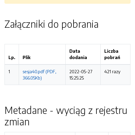
Załączniki do pobrania
Data
Liczba
Lp.
Plik
dodania
pobrań
1
sesja40.pdf (PDF,
2022-05-27
421 razy
366.05Kb)
15:25:25
Metadane - wyciąg z rejestru
zmian