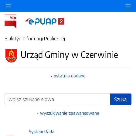
Ukryj/pokaż menu przedmiotowe
Uk
Biuletyn Informacji Publicznej
Urząd Gminy w Czerwinie
ostatnio dodane
Wyszukiwarka
Szukaj
wyszukiwanie zaawansowane
System Rada