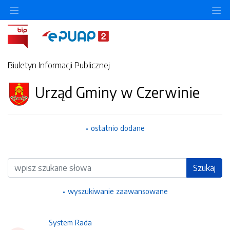
Ukryj/pokaż menu przedmiotowe
Uk
Biuletyn Informacji Publicznej
Urząd Gminy w Czerwinie
ostatnio dodane
Wyszukiwarka
Szukaj
wyszukiwanie zaawansowane
System Rada