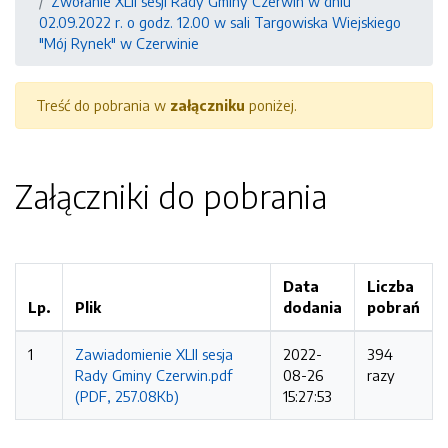
Zwołanie XLII sesji Rady Gminy Czerwin w dniu
02.09.2022 r. o godz. 12.00 w sali Targowiska Wiejskiego
"Mój Rynek" w Czerwinie
Treść do pobrania w
załączniku
poniżej.
Załączniki do pobrania
Data
Liczba
Lp.
Plik
dodania
pobrań
1
Zawiadomienie XLII sesja
2022-
394
Rady Gminy Czerwin.pdf
08-26
razy
(PDF, 257.08Kb)
15:27:53