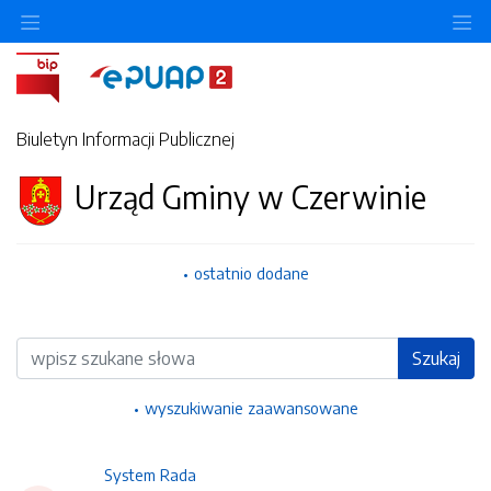
Ukryj/pokaż menu przedmiotowe
Uk
Biuletyn Informacji Publicznej
Urząd Gminy w Czerwinie
ostatnio dodane
Wyszukiwarka
Szukaj
wyszukiwanie zaawansowane
System Rada