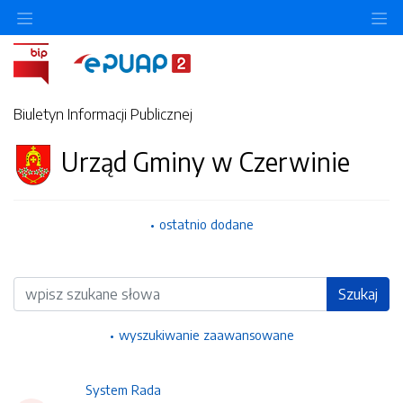
Ukryj/pokaż menu przedmiotowe
Uk
Biuletyn Informacji Publicznej
Urząd Gminy w Czerwinie
ostatnio dodane
Wyszukiwarka
Szukaj
wyszukiwanie zaawansowane
System Rada