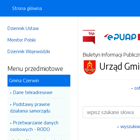
Strona główna
Dziennik Ustaw
Monitor Polski
Dziennik Wojewódzki
Biuletyn Informacji Publicz
Urząd Gmi
Menu przedmiotowe
Gmina Czerwin
os
Dane teleadresowe
Podstawy prawne
Wyszukiwarka
działania samorządu
Przetwarzanie danych
wyszukiw
osobowych - RODO