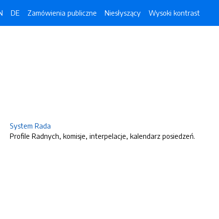
N
DE
Zamówienia publiczne
Niesłyszący
Wysoki kontrast
System Rada
Profile Radnych, komisje, interpelacje, kalendarz posiedzeń.