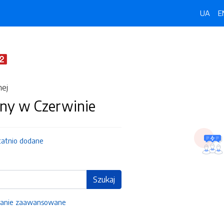
UA
E
nej
ny w Czerwinie
tatnio dodane
Szukaj
anie zaawansowane