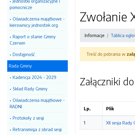
Jednostki organizacyjne i
pomocnicze
Zwołanie X
Oświadczenia majątkowe -
kierownicy jednostek org.
Informacje
Tablica ogło
Raport o stanie Gminy
Czerwin
Treść do pobrania w
zał
Dostępność
Rada Gminy
Kadencja 2024 - 2029
Załączniki d
Skład Rady Gminy
Oświadczenia majątkowe -
RADNI
Lp.
Plik
Protokoły z sesji
1
XII sesja Rady
Retransmisja z obrad sesji