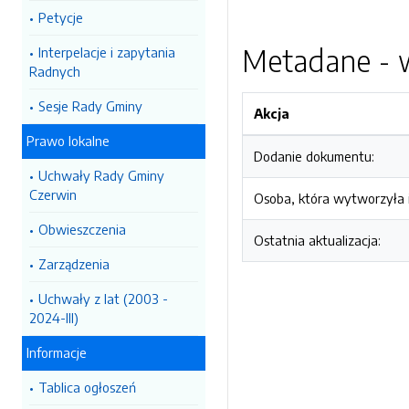
Petycje
Metadane - w
Interpelacje i zapytania
Radnych
Sesje Rady Gminy
Akcja
Prawo lokalne
Dodanie dokumentu:
Uchwały Rady Gminy
Czerwin
Osoba, która wytworzyła i
Obwieszczenia
Ostatnia aktualizacja:
Zarządzenia
Uchwały z lat (2003 -
2024-III)
Informacje
Tablica ogłoszeń