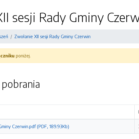
II sesji Rady Gminy Czerw
szeń
Zwołanie XII sesji Rady Gminy Czerwin
ączniku
poniżej.
o pobrania
 Gminy Czerwin.pdf (PDF, 189.93Kb)