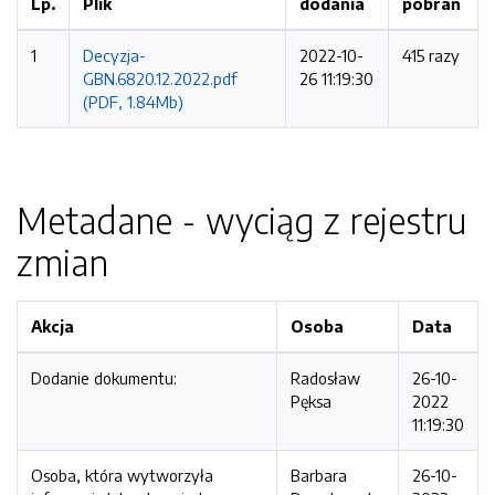
Lp.
Plik
dodania
pobrań
1
Decyzja-
2022-10-
415 razy
GBN.6820.12.2022.pdf
26 11:19:30
(PDF, 1.84Mb)
Metadane - wyciąg z rejestru
zmian
Akcja
Osoba
Data
Dodanie dokumentu:
Radosław
26-10-
Pęksa
2022
11:19:30
Osoba, która wytworzyła
Barbara
26-10-