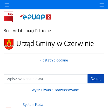
Ukryj/pokaż menu przedmiotowe
Uk
Biuletyn Informacji Publicznej
Urząd Gminy w Czerwinie
ostatnio dodane
Wyszukiwarka
Szukaj
wyszukiwanie zaawansowane
System Rada