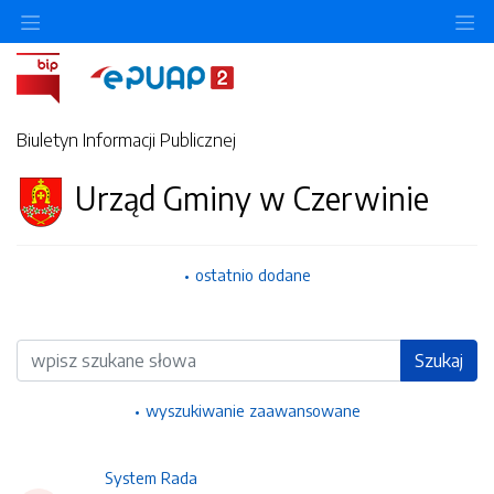
Ukryj/pokaż menu przedmiotowe
Uk
Biuletyn Informacji Publicznej
Urząd Gminy w Czerwinie
ostatnio dodane
Wyszukiwarka
Szukaj
wyszukiwanie zaawansowane
System Rada