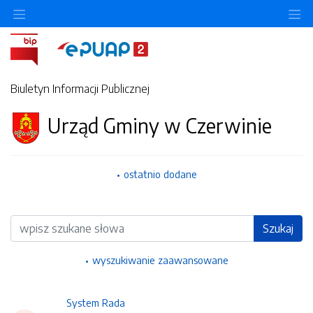
Ukryj/pokaż menu przedmiotowe
Uk
Biuletyn Informacji Publicznej
Urząd Gminy w Czerwinie
ostatnio dodane
Wyszukiwarka
Szukaj
wyszukiwanie zaawansowane
System Rada