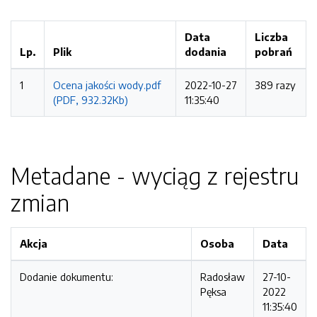
Data
Liczba
Lp.
Plik
dodania
pobrań
1
Ocena jakości wody.pdf
2022-10-27
389 razy
(PDF, 932.32Kb)
11:35:40
Metadane - wyciąg z rejestru
zmian
Akcja
Osoba
Data
Dodanie dokumentu:
Radosław
27-10-
Pęksa
2022
11:35:40