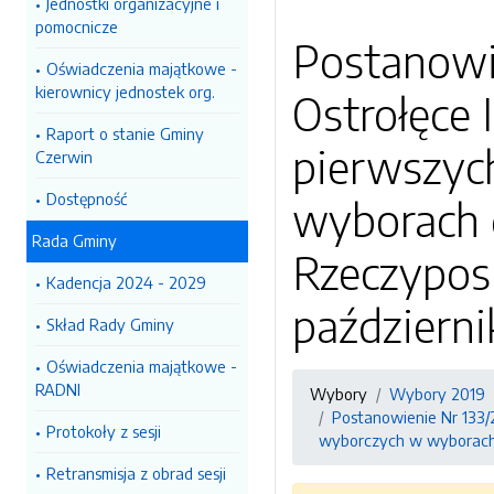
Jednostki organizacyjne i
pomocnicze
Postanowi
Oświadczenia majątkowe -
kierownicy jednostek org.
Ostrołęce 
Raport o stanie Gminy
pierwszyc
Czerwin
Dostępność
wyborach d
Rada Gminy
Rzeczyposp
Kadencja 2024 - 2029
październi
Skład Rady Gminy
Oświadczenia majątkowe -
RADNI
Wybory
Wybory 2019
Postanowienie Nr 133/
Protokoły z sesji
wyborczych w wyborach do
Retransmisja z obrad sesji