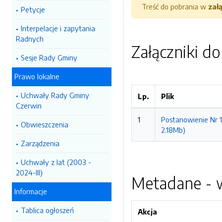
Treść do pobrania w
zał
Petycje
Interpelacje i zapytania
Radnych
Załączniki d
Sesje Rady Gminy
Prawo lokalne
Uchwały Rady Gminy
Lp.
Plik
Czerwin
1
Postanowienie Nr 1
Obwieszczenia
2.18Mb)
Zarządzenia
Uchwały z lat (2003 -
2024-III)
Metadane - w
Informacje
Tablica ogłoszeń
Akcja