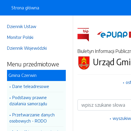
Strona główna
Dziennik Ustaw
Monitor Polski
Dziennik Wojewódzki
Biuletyn Informacji Publicz
Urząd Gmi
Menu przedmiotowe
Gmina Czerwin
os
Dane teleadresowe
Podstawy prawne
Wyszukiwarka
działania samorządu
Przetwarzanie danych
wyszukiw
osobowych - RODO