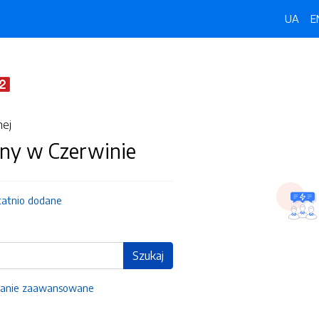
UA
E
nej
ny w Czerwinie
tatnio dodane
Szukaj
anie zaawansowane