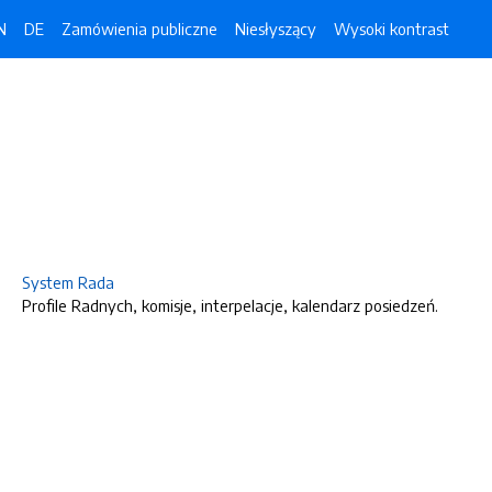
N
DE
Zamówienia publiczne
Niesłyszący
Wysoki kontrast
System Rada
Profile Radnych, komisje, interpelacje, kalendarz posiedzeń.