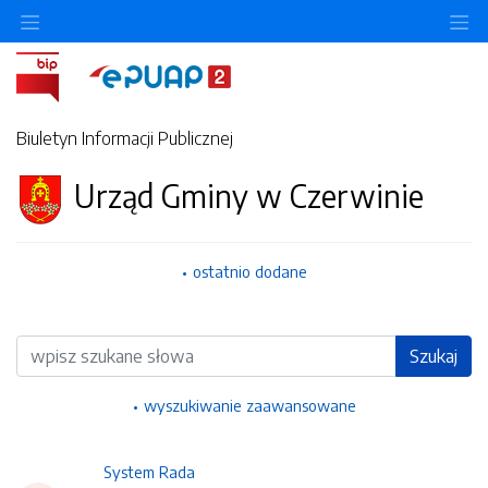
Ukryj/pokaż menu przedmiotowe
Uk
Biuletyn Informacji Publicznej
Urząd Gminy w Czerwinie
ostatnio dodane
Wyszukiwarka
Szukaj
wyszukiwanie zaawansowane
System Rada