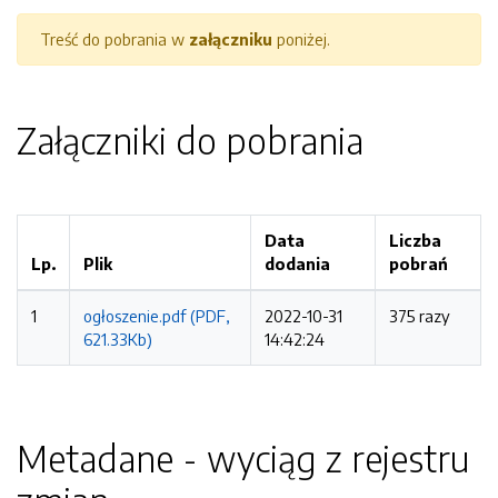
Treść do pobrania w
załączniku
poniżej.
Załączniki do pobrania
Data
Liczba
Lp.
Plik
dodania
pobrań
1
ogłoszenie.pdf (PDF,
2022-10-31
375 razy
621.33Kb)
14:42:24
Metadane - wyciąg z rejestru