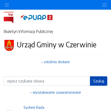
Ukryj/pokaż menu przedmiotowe
Uk
Biuletyn Informacji Publicznej
Urząd Gminy w Czerwinie
ostatnio dodane
Wyszukiwarka
Szukaj
wyszukiwanie zaawansowane
System Rada