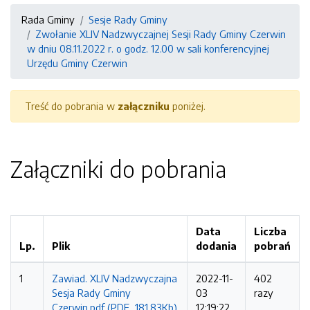
Rada Gminy
Sesje Rady Gminy
Zwołanie XLIV Nadzwyczajnej Sesji Rady Gminy Czerwin
w dniu 08.11.2022 r. o godz. 12.00 w sali konferencyjnej
Urzędu Gminy Czerwin
Treść do pobrania w
załączniku
poniżej.
Załączniki do pobrania
Data
Liczba
Lp.
Plik
dodania
pobrań
1
Zawiad. XLIV Nadzwyczajna
2022-11-
402
Sesja Rady Gminy
03
razy
Czerwin.pdf (PDF, 181.83Kb)
12:19:22