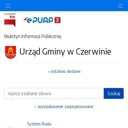
Ukryj/pokaż menu przedmiotowe
Uk
Biuletyn Informacji Publicznej
Urząd Gminy w Czerwinie
ostatnio dodane
Wyszukiwarka
Szukaj
wyszukiwanie zaawansowane
System Rada