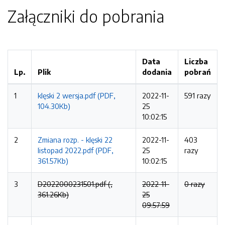
Załączniki do pobrania
Data
Liczba
Lp.
Plik
dodania
pobrań
1
klęski 2 wersja.pdf (PDF,
2022-11-
591 razy
104.30Kb)
25
10:02:15
2
Zmiana rozp. - klęski 22
2022-11-
403
listopad 2022.pdf (PDF,
25
razy
361.57Kb)
10:02:15
3
D2022000231501.pdf (,
2022-11-
0 razy
361.26Kb)
25
09:57:59