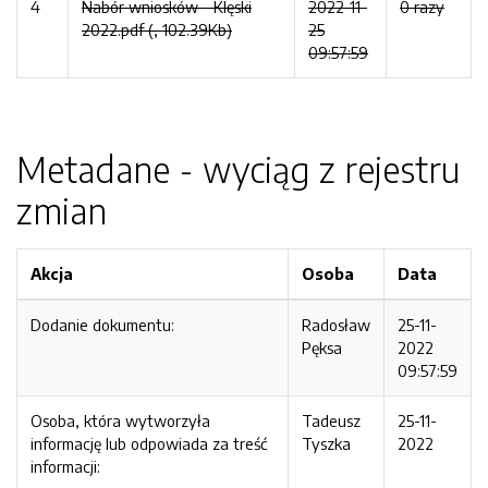
4
Nabór wniosków - Klęski
2022-11-
0 razy
2022.pdf (, 102.39Kb)
25
09:57:59
Metadane - wyciąg z rejestru
zmian
Akcja
Osoba
Data
Dodanie dokumentu:
Radosław
25-11-
Pęksa
2022
09:57:59
Osoba, która wytworzyła
Tadeusz
25-11-
informację lub odpowiada za treść
Tyszka
2022
informacji: