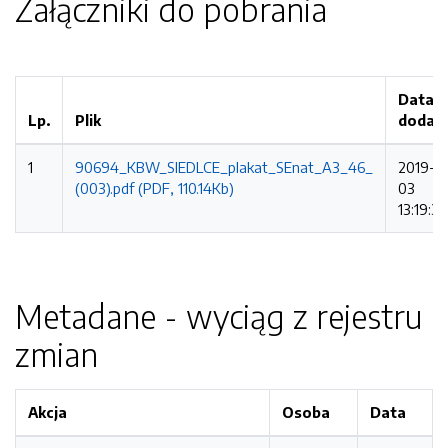
Załączniki do pobrania
Data
Lp.
Plik
dodan
1
90694_KBW_SIEDLCE_plakat_SEnat_A3_46_
2019-10
(003).pdf (PDF, 110.14Kb)
03
13:19:39
Metadane - wyciąg z rejestru
zmian
Akcja
Osoba
Data