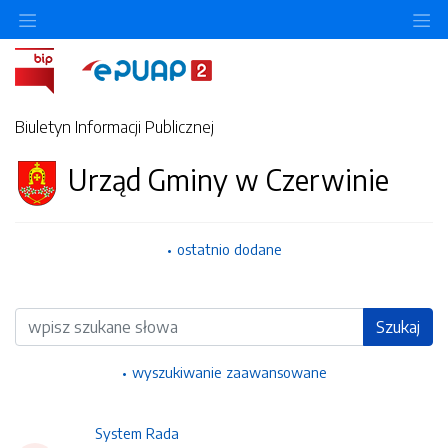
Ukryj/pokaż menu przedmiotowe
Uk
Biuletyn Informacji Publicznej
Urząd Gminy w Czerwinie
ostatnio dodane
Wyszukiwarka
Szukaj
wyszukiwanie zaawansowane
System Rada