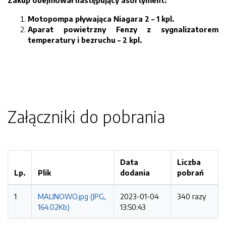
Zakup obejmował następujący asortyment:
Motopompa pływająca Niagara 2 – 1 kpl.
Aparat powietrzny Fenzy z sygnalizatorem
temperatury i bezruchu – 2 kpl.
Załączniki do pobrania
Data
Liczba
Lp.
Plik
dodania
pobrań
1
MALINOWO.jpg (JPG,
2023-01-04
340 razy
164.02Kb)
13:50:43