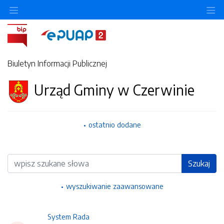
Ukryj/pokaż menu przedmiotowe
Uk
Biuletyn Informacji Publicznej
Urząd Gminy w Czerwinie
ostatnio dodane
Wyszukiwarka
Szukaj
wyszukiwanie zaawansowane
System Rada