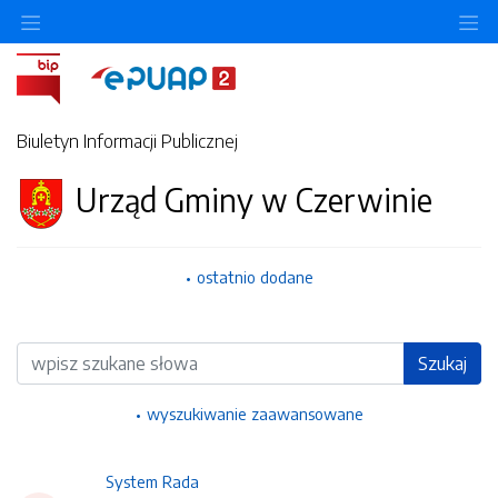
Ukryj/pokaż menu przedmiotowe
Uk
Biuletyn Informacji Publicznej
Urząd Gminy w Czerwinie
ostatnio dodane
Wyszukiwarka
Szukaj
wyszukiwanie zaawansowane
System Rada