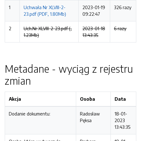
1
Uchwała Nr XLVIII-2-
2023-01-19
326 razy
23.pdf (PDF, 1.80Mb)
09:22:47
2
Uch.Nr XLVIII-2-23.pdf (,
2023-01-18
6 razy
1.23Mb)
13:43:35
Metadane - wyciąg z rejestru
zmian
Akcja
Osoba
Data
Dodanie dokumentu:
Radosław
18-01-
Pęksa
2023
13:43:35