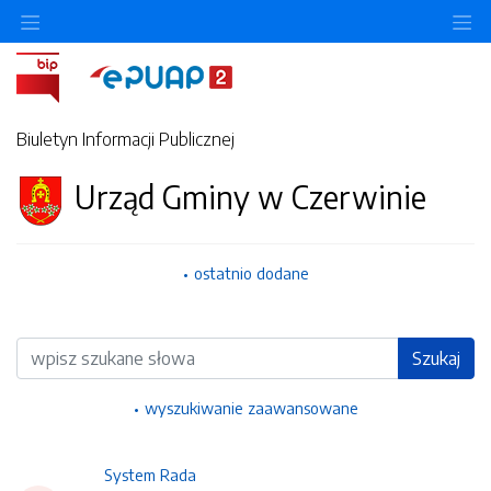
Ukryj/pokaż menu przedmiotowe
Uk
Biuletyn Informacji Publicznej
Urząd Gminy w Czerwinie
ostatnio dodane
Wyszukiwarka
Szukaj
wyszukiwanie zaawansowane
System Rada