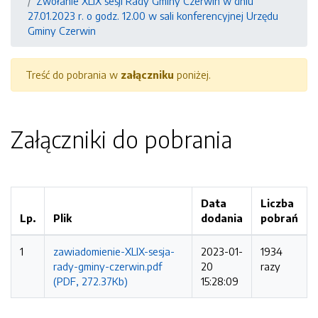
Zwołanie XLIX sesji Rady Gminy Czerwin w dniu
27.01.2023 r. o godz. 12.00 w sali konferencyjnej Urzędu
Gminy Czerwin
Treść do pobrania w
załączniku
poniżej.
Załączniki do pobrania
Data
Liczba
Lp.
Plik
dodania
pobrań
1
zawiadomienie-XLIX-sesja-
2023-01-
1934
rady-gminy-czerwin.pdf
20
razy
(PDF, 272.37Kb)
15:28:09