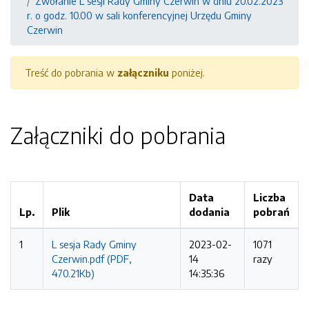
Zwołanie L sesji Rady Gminy Czerwin w dniu 20.02.2023
r. o godz. 10.00 w sali konferencyjnej Urzędu Gminy
Czerwin
Treść do pobrania w
załączniku
poniżej.
Załączniki do pobrania
Data
Liczba
Lp.
Plik
dodania
pobrań
1
L sesja Rady Gminy
2023-02-
1071
Czerwin.pdf (PDF,
14
razy
470.21Kb)
14:35:36