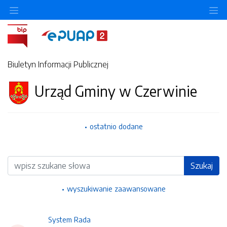
Ukryj/pokaż menu przedmiotowe
Uk
Biuletyn Informacji Publicznej
Urząd Gminy w Czerwinie
ostatnio dodane
Wyszukiwarka
Szukaj
wyszukiwanie zaawansowane
System Rada