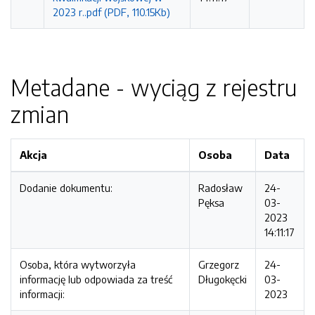
2023 r..pdf (PDF, 110.15Kb)
Metadane - wyciąg z rejestru
zmian
Akcja
Osoba
Data
Dodanie dokumentu:
Radosław
24-
Pęksa
03-
2023
14:11:17
Osoba, która wytworzyła
Grzegorz
24-
informację lub odpowiada za treść
Długokęcki
03-
informacji:
2023