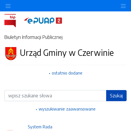
Ukryj/pokaż menu przedmiotowe
Uk
Biuletyn Informacji Publicznej
Urząd Gminy w Czerwinie
ostatnio dodane
Wyszukiwarka
Szukaj
wyszukiwanie zaawansowane
System Rada