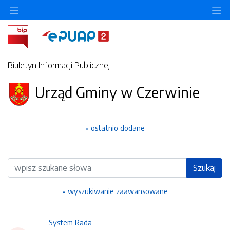
Ukryj/pokaż menu przedmiotowe
Uk
Biuletyn Informacji Publicznej
Urząd Gminy w Czerwinie
ostatnio dodane
Wyszukiwarka
Szukaj
wyszukiwanie zaawansowane
System Rada