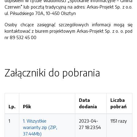
dopiskiem w tytule wiadomości „Spotkanie informacyjne – Gmina
Czerwin” lub pocztą tradycyjną na adres: Arkas-Projekt Sp. z o.o.
ul. Piłsudskiego 70A, 10-450 Olsztyn
Osoby chcące zasięgnąć szczegółowych informacji mogą się
kontaktować z biurem projektowym Arkas-Projekt Sp. z o. o. pod
nr 89 532 45 00
Załączniki do pobrania
Data
Liczba
Lp.
Plik
dodania
pobrań
1
1. Wszystkie
2023-04-
1151 razy
warianty.zip (ZIP,
27 18:23:54
37.44Mb)