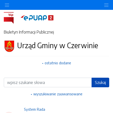
Ukryj/pokaż menu przedmiotowe
Uk
Biuletyn Informacji Publicznej
Urząd Gminy w Czerwinie
ostatnio dodane
Wyszukiwarka
Szukaj
wyszukiwanie zaawansowane
System Rada