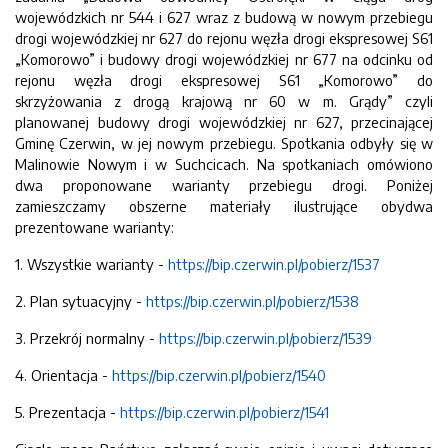
wojewódzkich nr 544 i 627 wraz z budową w nowym przebiegu
drogi wojewódzkiej nr 627 do rejonu węzła drogi ekspresowej S61
„Komorowo” i budowy drogi wojewódzkiej nr 677 na odcinku od
rejonu węzła drogi ekspresowej S61 „Komorowo” do
skrzyżowania z drogą krajową nr 60 w m. Grądy” czyli
planowanej budowy drogi wojewódzkiej nr 627, przecinającej
Gminę Czerwin, w jej nowym przebiegu. Spotkania odbyły się w
Malinowie Nowym i w Suchcicach. Na spotkaniach omówiono
dwa proponowane warianty przebiegu drogi. Poniżej
zamieszczamy obszerne materiały ilustrujące obydwa
prezentowane warianty:
1. Wszystkie warianty -
https://bip.czerwin.pl/pobierz/1537
2. Plan sytuacyjny -
https://bip.czerwin.pl/pobierz/1538
3. Przekrój normalny -
https://bip.czerwin.pl/pobierz/1539
4. Orientacja -
https://bip.czerwin.pl/pobierz/1540
5. Prezentacja -
https://bip.czerwin.pl/pobierz/1541