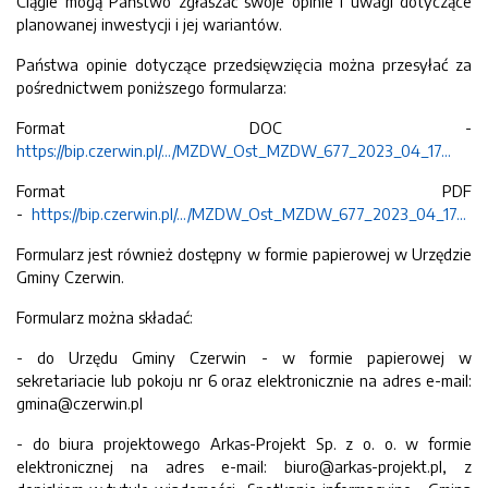
Ciągle mogą Państwo zgłaszać swoje opinie i uwagi dotyczące
planowanej inwestycji i jej wariantów.
Państwa opinie dotyczące przedsięwzięcia można przesyłać za
pośrednictwem poniższego formularza:
Format DOC -
https://bip.czerwin.pl/.../MZDW_Ost_MZDW_677_2023_04_17...
Format PDF
-
https://bip.czerwin.pl/.../MZDW_Ost_MZDW_677_2023_04_17...
Formularz jest również dostępny w formie papierowej w Urzędzie
Gminy Czerwin.
Formularz można składać:
- do Urzędu Gminy Czerwin - w formie papierowej w
sekretariacie lub pokoju nr 6 oraz elektronicznie na adres e-mail:
gmina@czerwin.pl
- do biura projektowego Arkas-Projekt Sp. z o. o. w formie
elektronicznej na adres e-mail: biuro@arkas-projekt.pl, z