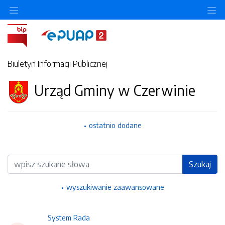
Ukryj/pokaż menu przedmiotowe
Uk
Biuletyn Informacji Publicznej
Urząd Gminy w Czerwinie
ostatnio dodane
Wyszukiwarka
Szukaj
wyszukiwanie zaawansowane
System Rada