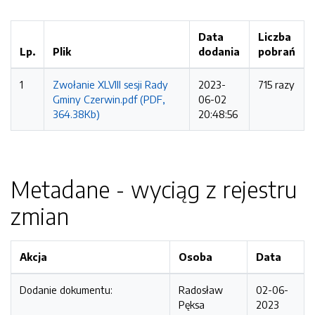
Data
Liczba
Lp.
Plik
dodania
pobrań
1
Zwołanie XLVIII sesji Rady
2023-
715 razy
Gminy Czerwin.pdf (PDF,
06-02
364.38Kb)
20:48:56
Metadane - wyciąg z rejestru
zmian
Akcja
Osoba
Data
Dodanie dokumentu:
Radosław
02-06-
Pęksa
2023