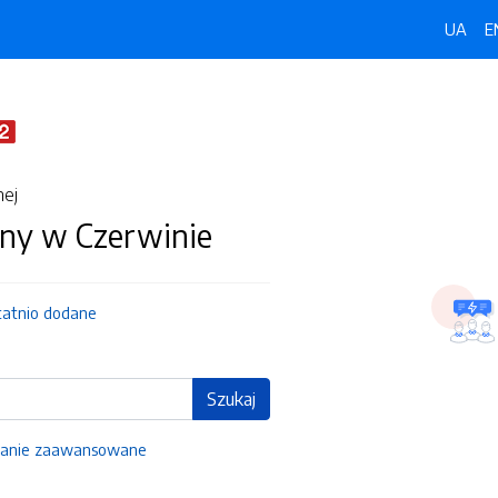
UA
E
nej
ny w Czerwinie
tatnio dodane
Szukaj
anie zaawansowane