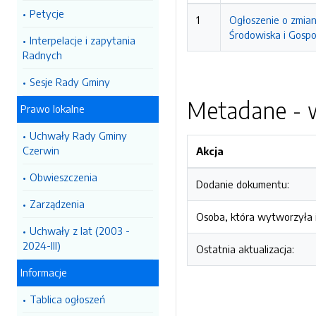
Petycje
1
Ogłoszenie o zmia
Środowiska i Gosp
Interpelacje i zapytania
Radnych
Sesje Rady Gminy
Metadane - w
Prawo lokalne
Uchwały Rady Gminy
Czerwin
Akcja
Obwieszczenia
Dodanie dokumentu:
Zarządzenia
Osoba, która wytworzyła i
Uchwały z lat (2003 -
2024-III)
Ostatnia aktualizacja:
Informacje
Tablica ogłoszeń