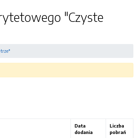
orytetowego "Czyste
trze"
Data
Liczba
dodania
pobrań