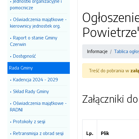
Jednostki organizacyjne i
pomocnicze
Ogłoszeni
Oświadczenia majątkowe -
kierownicy jednostek org.
Powietrze
Raport o stanie Gminy
Czerwin
Informacje
Tablica ogło
Dostępność
Rada Gminy
Treść do pobrania w
zał
Kadencja 2024 - 2029
Skład Rady Gminy
Załączniki d
Oświadczenia majątkowe -
RADNI
Protokoły z sesji
Retransmisja z obrad sesji
Lp.
Plik