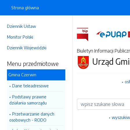
Strona główna
Dziennik Ustaw
Monitor Polski
Dziennik Wojewódzki
Biuletyn Informacji Publicz
Urząd Gmi
Menu przedmiotowe
Gmina Czerwin
os
Dane teleadresowe
Podstawy prawne
Wyszukiwarka
działania samorządu
Przetwarzanie danych
wyszukiw
osobowych - RODO