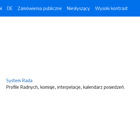
N
DE
Zamówienia publiczne
Niesłyszący
Wysoki kontrast
System Rada
Profile Radnych, komisje, interpelacje, kalendarz posiedzeń.