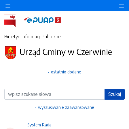
Ukryj/pokaż menu przedmiotowe
Uk
Biuletyn Informacji Publicznej
Urząd Gminy w Czerwinie
ostatnio dodane
Wyszukiwarka
Szukaj
wyszukiwanie zaawansowane
System Rada