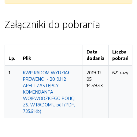
Załączniki do pobrania
Data
Liczba
Lp.
Plik
dodania
pobrań
1
KWP RADOM WYDZIAŁ
2019-12-
621 razy
PREWENCJI - 2019.11.21
05
APEL I ZASTĘPCY
14:49:43
KOMENDANTA
WOJEWÓDZKIEGO POLICJI
ZS. W RADOMIU.pdf (PDF,
735.61Kb)