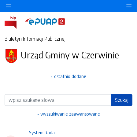
Ukryj/pokaż menu przedmiotowe
Uk
Biuletyn Informacji Publicznej
Urząd Gminy w Czerwinie
ostatnio dodane
Wyszukiwarka
Szukaj
wyszukiwanie zaawansowane
System Rada