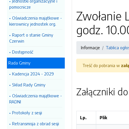
Jednostki organizacyjne i
pomocnicze
Zwołanie L
Oświadczenia majątkowe -
kierownicy jednostek org.
godz. 10.0
Raport o stanie Gminy
Czerwin
Informacje
Tablica ogło
Dostępność
Rada Gminy
Treść do pobrania w
zał
Kadencja 2024 - 2029
Skład Rady Gminy
Załączniki d
Oświadczenia majątkowe -
RADNI
Protokoły z sesji
Lp.
Plik
Retransmisja z obrad sesji