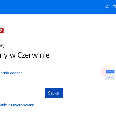
UA
E
nej
ny w Czerwinie
tatnio dodane
Szukaj
anie zaawansowane