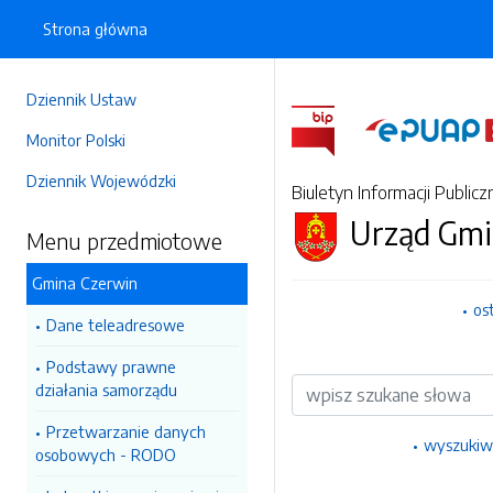
Strona główna
Dziennik Ustaw
Monitor Polski
Dziennik Wojewódzki
Biuletyn Informacji Publicz
Urząd Gmi
Menu przedmiotowe
Gmina Czerwin
os
Dane teleadresowe
Podstawy prawne
Wyszukiwarka
działania samorządu
Przetwarzanie danych
wyszukiw
osobowych - RODO