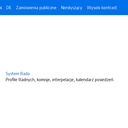
N
DE
Zamówienia publiczne
Niesłyszący
Wysoki kontrast
System Rada
Profile Radnych, komisje, interpelacje, kalendarz posiedzeń.