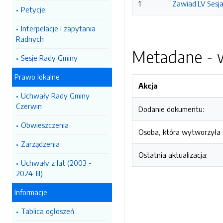
1
Zawiad.LV Sesj
Petycje
Interpelacje i zapytania
Radnych
Metadane - w
Sesje Rady Gminy
Prawo lokalne
Akcja
Uchwały Rady Gminy
Czerwin
Dodanie dokumentu:
Obwieszczenia
Osoba, która wytworzyła i
Zarządzenia
Ostatnia aktualizacja:
Uchwały z lat (2003 -
2024-III)
Informacje
Tablica ogłoszeń