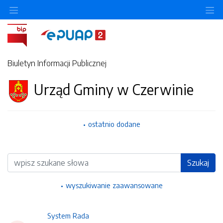
Ukryj/pokaż menu przedmiotowe
Uk
Biuletyn Informacji Publicznej
Urząd Gminy w Czerwinie
ostatnio dodane
Wyszukiwarka
Szukaj
wyszukiwanie zaawansowane
System Rada