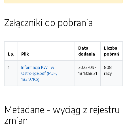
Załączniki do pobrania
Data
Liczba
Lp.
Plik
dodania
pobrań
1
Informacja KW I w
2023-09-
808
Ostrołęce.pdf (PDF,
18 13:58:21
razy
183.97Kb)
Metadane - wyciąg z rejestru
zmian