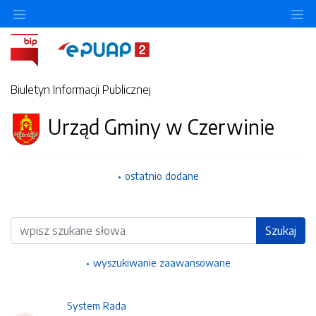
Ukryj/pokaż menu przedmiotowe
Uk
Biuletyn Informacji Publicznej
Urząd Gminy w Czerwinie
ostatnio dodane
Wyszukiwarka
Szukaj
wyszukiwanie zaawansowane
System Rada