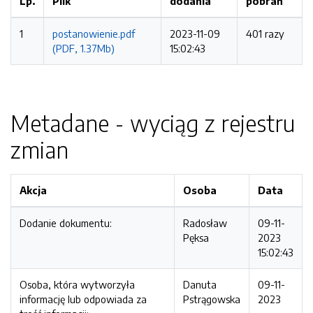
Lp.
Plik
dodania
pobrań
1
postanowienie.pdf
2023-11-09
401 razy
(PDF, 1.37Mb)
15:02:43
Metadane - wyciąg z rejestru
zmian
Akcja
Osoba
Data
Dodanie dokumentu:
Radosław
09-11-
Pęksa
2023
15:02:43
Osoba, która wytworzyła
Danuta
09-11-
informację lub odpowiada za
Pstrągowska
2023