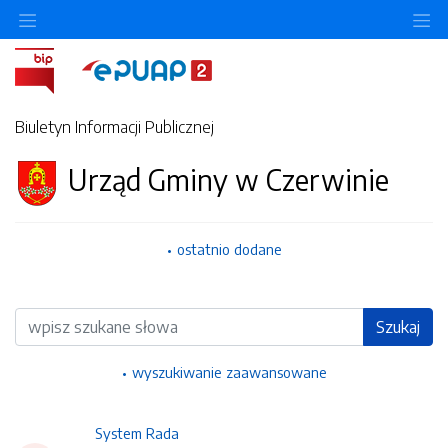
Ukryj/pokaż menu przedmiotowe
Uk
Biuletyn Informacji Publicznej
Urząd Gminy w Czerwinie
ostatnio dodane
Wyszukiwarka
Szukaj
wyszukiwanie zaawansowane
System Rada